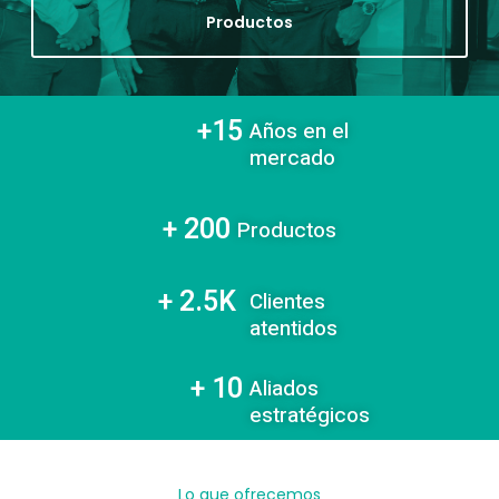
Productos
+
15
Años en el
mercado
+ 
200
Productos​
+ 
2.5
K  
Clientes
atentidos​
+ 
10
Aliados
estratégicos​
Lo que ofrecemos