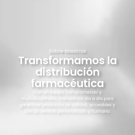
Sobre Nosotros
Transformamos la
distribución
farmacéutica
Con un equipo comprometido y
multidisciplinario, trabajamos día a día para
garantizar productos de calidad, accesibles y
con un servicio personalizado y humano.